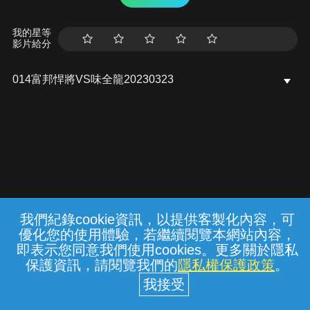
我的星等
影片給分
014富邦悍將VS味全龍20230323
我們紀錄cookie資訊，以提供客製化內容，可
{{notifyMsg}}
優化您的使用體驗，若繼續閱覽本網站內容，
常見問題
線上客服
服務條款
隱私權保護
即表示您同意我們使用cookies。更多關於隱私
保護資訊，請閱覽我們的
隱私權保護政策
。
中華電信股份有限公司個人家庭分公司
(統一編號：96979949) © 2026