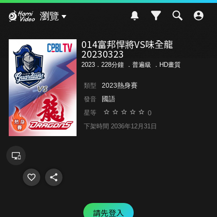
Hami Video
瀏覽
014富邦悍將VS味全龍
20230323
2023．228分鐘 ．
普遍級
．HD畫質
2023熱身賽
類型
國語
發音
0
星等
下架時間 2036年12月31日
請先登入