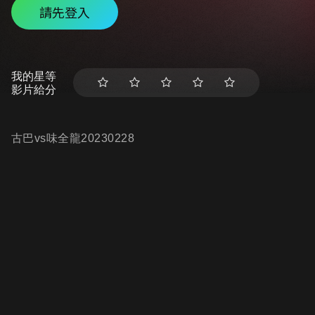
請先登入
我的星等
影片給分
古巴vs味全龍20230228