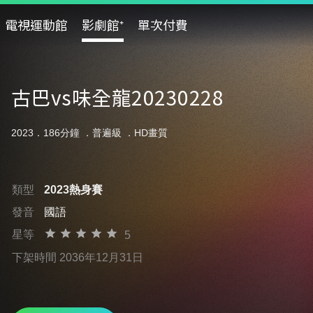
電視運動館
影劇館⁺
單次付費
古巴vs味全龍20230228
2023．186分鐘 ．
普遍級
．HD畫質
類型
2023熱身賽
發音
國語
星等
5
下架時間 2036年12月31日