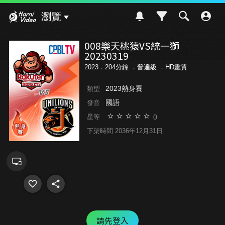
Hami Video
瀏覽
008樂天桃猿VS統一獅
20230319
2023．204分鐘 ．
普遍級
．HD畫質
2023熱身賽
類型
國語
發音
0
星等
下架時間 2036年12月31日
請先登入