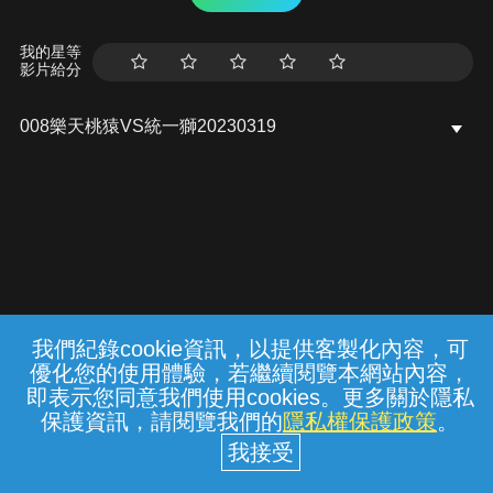
我的星等
影片給分
008樂天桃猿VS統一獅20230319
我們紀錄cookie資訊，以提供客製化內容，可
{{notifyMsg}}
優化您的使用體驗，若繼續閱覽本網站內容，
常見問題
線上客服
服務條款
隱私權保護
即表示您同意我們使用cookies。更多關於隱私
保護資訊，請閱覽我們的
隱私權保護政策
。
中華電信股份有限公司個人家庭分公司
(統一編號：96979949) © 2026