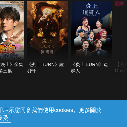
六晚上》全集
《炎上 BURN》鍾
《炎上 BURN》這
【荒
季第三集
明軒
群人
Day
難所
不了
示您同意我們使用cookies。更多關於