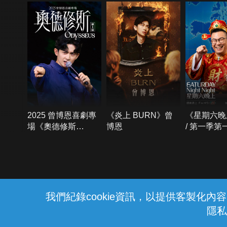
2025 曾博恩喜劇專
《炎上 BURN》曾
《星期六晚
場《奧德修斯
博恩
/ 第一季第
Odysseus》
{{notifyMsg}}
我們紀錄cookie資訊，以提供客製化
隱私