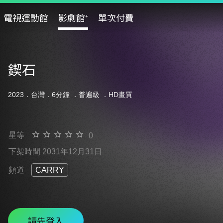
電視運動館
影劇館⁺
單次付費
鍥石
2023．台灣．6分鐘 ．
普遍級
．HD畫質
星等
0
下架時間 2031年12月31日
頻道
CARRY
請先登入