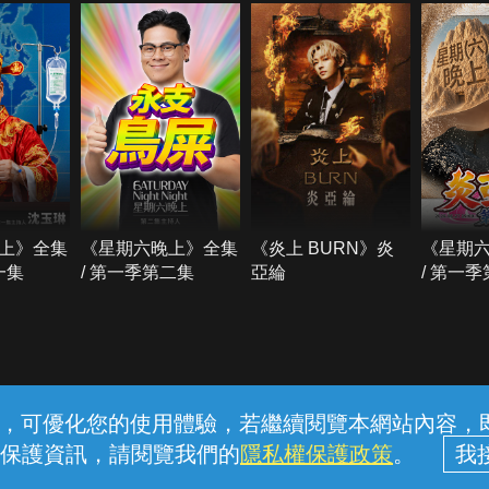
上》全集
《星期六晚上》全集
《炎上 BURN》炎
《星期
一集
/ 第一季第二集
亞綸
/ 第一
常見問題
線上客服
服務條款
隱私權保護
內容，可優化您的使用體驗，若繼續閱覽本網站內容，即表
保護資訊，請閱覽我們的
隱私權保護政策
。
中華電信股份有限公司個人家庭分公司 (統一編號：96979949) © 2026