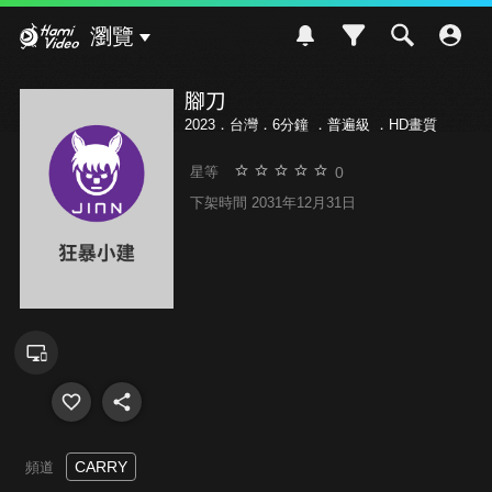
Hami Video
瀏覽
腳刀
2023．台灣．6分鐘 ．
普遍級
．HD畫質
0
星等
下架時間 2031年12月31日
CARRY
頻道