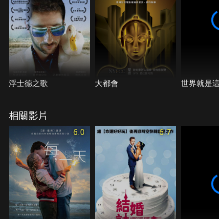
浮士德之歌
大都會
世界就是
相關影片
6.0
6.7