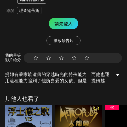
VanessaKirby
理查寇蒂斯
導演
請先登入
播放預告片
我的星等
影片給分
提姆有著家族遺傳的穿越時光的特殊能力，而他也運
用這種能力追到了他所喜愛的女孩。但是，提姆越來
越頻繁地使用這種能力，卻並不清楚其中隱藏著的危
險……
其他人也看了
8.3