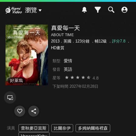
Hami Video
瀏覽
真愛每一天
ABOUT TIME
2013．英國．123分鐘 ．
輔12級
．
評分7.8
．
HD畫質
愛情
類型
英語
發音
4.8
星等
好萊塢
下架時間 2027年02月28日
演員
蕾秋麥亞當斯
比爾奈伊
多姆納爾格裡森