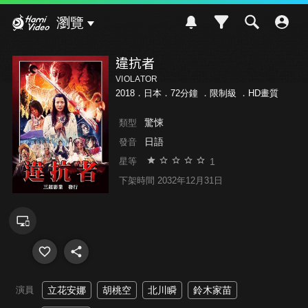
Hami Video
瀏覽
違抗者
VIOLATOR
2018．日本．72分鐘 ．
限制級
．HD畫質
驚悚
類型
日語
發音
1
星等
下架時間 2032年12月31日
演員
立花安娜
胡桃空
北川瞬
鈴木家苗