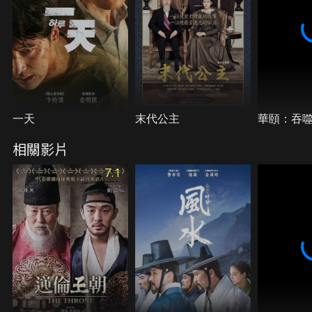
祖內心的不安讓他性情變得暴躁。而目擊世子之死的
京秀，也漸漸發現與事件有關人物的真實面貌……
一天
末代公主
華頤：吞
相關影片
7.1