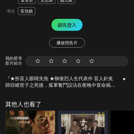
金聖哲
安恩真
趙允敘
安兌鎮
導演
請先登入
播放預告片
我的星等
影片給分
『★扮盲人眼睛失焦 ★柳俊烈人生代表作 盲人針灸
師目睹世子之死後，孤軍奮鬥設法在夜晚中冒命揭開
真相！』京秀（柳俊烈 飾）是名盲人，卻擁有精湛的
針灸術，御醫李馨益認可他的才能，而讓他入宮。當
其他人也看了
時，遭清國以人質身分帶走的昭顯世子（金聖哲 飾）
睽違8年回到朝鮮，開心迎接兒子歸國的仁祖（柳海
6.8
7.0
真 飾），卻開始感到不安……某夜，在黑暗中擁有模
糊視力的京秀目睹昭顯世子的死亡，在他打算揭開真
相的瞬間，卻發現更大的陰謀和祕密。兒子死後，仁