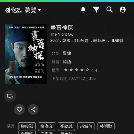
Hami Video
瀏覽
晝盲神探
The Night Owl
2022．韓國．118分鐘 ．
輔12級
．HD畫質
驚悚
類型
韓語
發音
4.4
星等
下架時間 2027年12月31日
演員
柳俊烈
柳海真
崔畝誠
趙城何
朴明勳