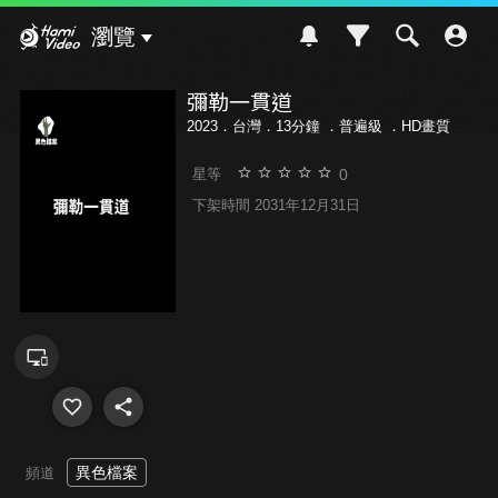
Hami Video
瀏覽
彌勒一貫道
2023．台灣．13分鐘 ．
普遍級
．HD畫質
0
星等
下架時間 2031年12月31日
異色檔案
頻道