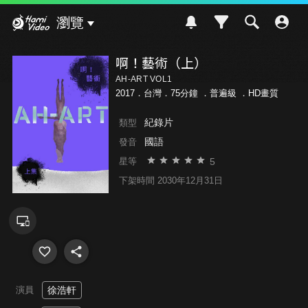
Hami Video
瀏覽
啊！藝術（上）
AH-ART VOL1
2017．台灣．75分鐘 ．
普遍級
．HD畫質
紀錄片
類型
國語
發音
5
星等
下架時間 2030年12月31日
演員
徐浩軒