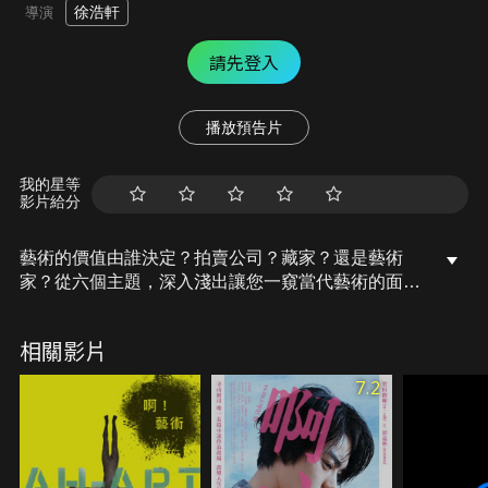
徐浩軒
導演
請先登入
播放預告片
我的星等
影片給分
藝術的價值由誰決定？拍賣公司？藏家？還是藝術
家？從六個主題，深入淺出讓您一窺當代藝術的面貌:
從拍賣博覽會的運作，介紹藝術產業，一窺畫作從完
成後，如何自拍賣、展覽打入市場？特殊畫廊場域，
相關影片
看作品與空間的對話？中國新銳藝術家如何面對東西
方文化、市場的拉扯？作品的修復如何點燃藝術的新
7.2
生命？收藏品如何豐富生活？當代藝術各種新的創作
概念，更跳脫出原來設計的侷限！一、拍賣行博覽會
篇：藝術的價錢誰來決定？二、畫廊篇：拉開白色空
間的神秘面紗。三、藝術家篇：青年藝術家的夢時