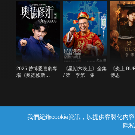
2025 曾博恩喜劇專
《星期六晚上》全集
《炎上 BU
場《奧德修斯
/ 第一季第一集
博恩
Odysseus》
{{notifyMsg}}
我們紀錄cookie資訊，以提供客製化
隱私