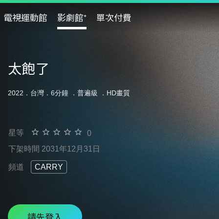
電視運動館
影劇館⁺
單次付費
太飽了
2022．台灣．6分鐘 ．
普遍級
．HD畫質
星等
0
下架時間 2031年12月31日
頻道
CARRY
請先登入