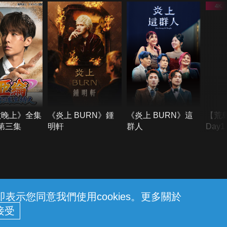
六晚上》全集
《炎上 BURN》鍾
《炎上 BURN》這
【荒
季第三集
明軒
群人
Day
難所
不了
示您同意我們使用cookies。更多關於