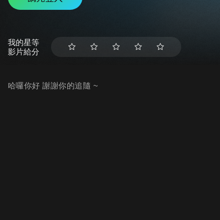
我的星等
影片給分
哈囉你好 謝謝你的追隨 ~