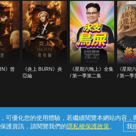
RN》曾
《炎上 BURN》炎
《星期六晚上》全集
《星期
亞綸
/ 第一季第二集
/ 第一
常見問題
線上客服
服務條款
隱私權保護
內容，可優化您的使用體驗，若繼續閱覽本網站內容，即表
保護資訊，請閱覽我們的
隱私權保護政策
。
中華電信股份有限公司個人家庭分公司 (統一編號：96979949) © 2026