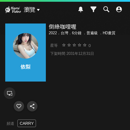
Hami Video
瀏覽
倒綠咖哩喔
2022．台灣．6分鐘 ．
普遍級
．HD畫質
0
星等
下架時間 2031年12月31日
CARRY
頻道