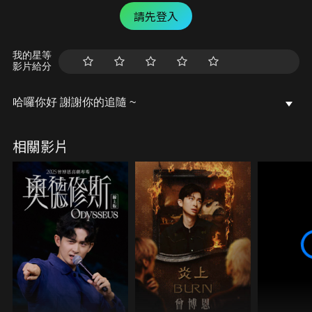
請先登入
我的星等
影片給分
哈囉你好 謝謝你的追隨 ~
相關影片