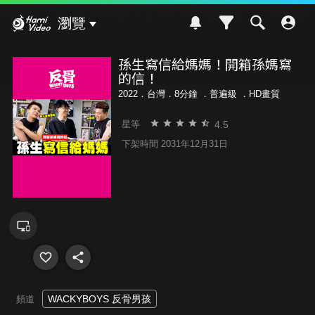
Hami Video
瀏覽
孫生寫信給媽媽！開箱孫媽寫
的信！
2022．台灣．8分鐘 ．
普遍級
．HD畫質
4.5
星等
下架時間 2031年12月31日
WACKYBOYS 反骨男孩
頻道