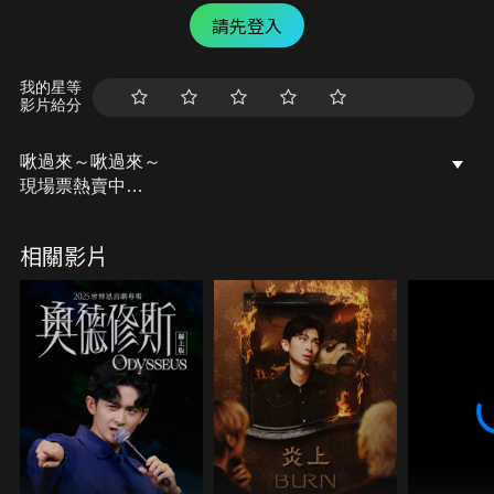
請先登入
我的星等
影片給分
啾過來～啾過來～
現場票熱賣中
｜演出者｜
相關影片
巴大雄
原民嬌娃
﹏﹏﹏﹏﹏﹏﹏﹏﹏﹏﹏﹏
喬瑟夫 盧廣仲 黑嘉嘉
首次攜手挑戰日式綜藝節目
﹋﹋﹋﹋﹋﹋﹋﹋﹋﹋﹋﹋
《FeatChill フィーチャ》錄影現場資訊
正式集第五集：2023/1/14（六）
正式集第六集：2023/1/15（日）
購票方式：KKTIX、全台全家便利商店 Famiport 皆