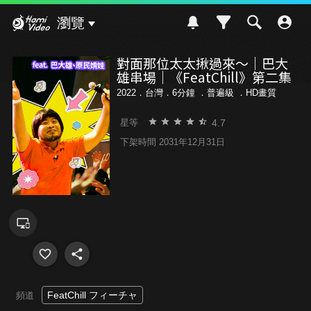
Hami Video
瀏覽
對面那位太太揪過來～｜巴大
雄串場｜《FeatChill》第二集
2022．台灣．6分鐘 ．
普遍級
．HD畫質
4.7
星等
下架時間 2031年12月31日
FeatChill フィーチャ
頻道