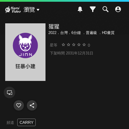
Hami Video
瀏覽
猩猩
2022．台灣．6分鐘 ．
普遍級
．HD畫質
0
星等
下架時間 2031年12月31日
CARRY
頻道