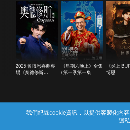
2025 曾博恩喜劇專
《星期六晚上》全集
《炎上 BU
場《奧德修斯
/ 第一季第一集
博恩
Odysseus》
{{notifyMsg}}
我們紀錄cookie資訊，以提供客製化
隱私