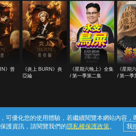
RN》曾
《炎上 BURN》炎
《星期六晚上》全集
《星期
亞綸
/ 第一季第二集
/ 第一
常見問題
線上客服
服務條款
隱私權保護
內容，可優化您的使用體驗，若繼續閱覽本網站內容，即表
保護資訊，請閱覽我們的
隱私權保護政策
。
中華電信股份有限公司個人家庭分公司 (統一編號：96979949) © 2026