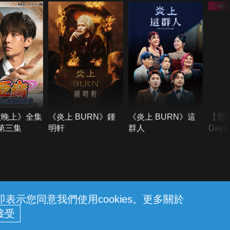
六晚上》全集
《炎上 BURN》鍾
《炎上 BURN》這
【荒
季第三集
明軒
群人
Day
難所
不了
示您同意我們使用cookies。更多關於