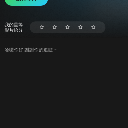
我的星等
影片給分
哈囉你好 謝謝你的追隨 ~