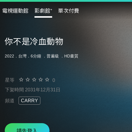
電視運動館
影劇館⁺
單次付費
你不是冷血動物
2022．台灣．6分鐘 ．
普遍級
．HD畫質
星等
0
下架時間 2031年12月31日
頻道
CARRY
請先登入