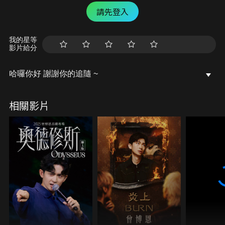
請先登入
我的星等
影片給分
哈囉你好 謝謝你的追隨 ~
相關影片