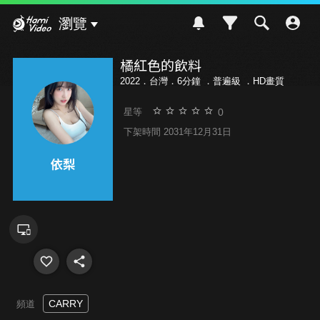
Hami Video
瀏覽
橘紅色的飲料
2022．台灣．6分鐘 ．
普遍級
．HD畫質
0
星等
下架時間 2031年12月31日
CARRY
頻道