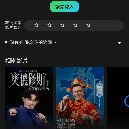
請先登入
我的星等
影片給分
哈囉你好 謝謝你的追隨 ~
相關影片