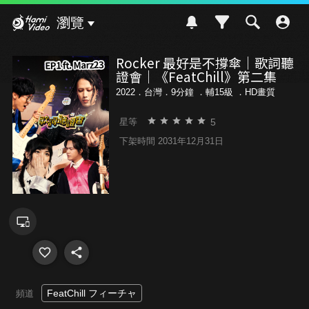
Hami Video
瀏覽
Rocker 最好是不撐傘｜歌詞聽
證會｜《FeatChill》第二集
2022．台灣．9分鐘 ．
輔15級
．HD畫質
5
星等
下架時間 2031年12月31日
FeatChill フィーチャ
頻道