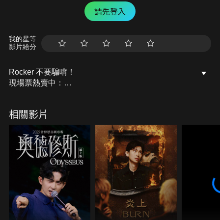
請先登入
我的星等
影片給分
Rocker 不要騙唷！
現場票熱賣中：
｜法官｜
相關影片
盧廣仲
｜控方｜
檢察官 喬瑟夫
｜辯方｜
被告人 Marz23、律師 黑嘉嘉
﹏﹏﹏﹏﹏﹏﹏﹏﹏﹏﹏﹏
喬瑟夫 盧廣仲 黑嘉嘉
首次攜手挑戰日式綜藝節目