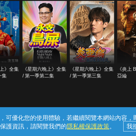
上》全集
《星期六晚上》全集
《星期六晚上》全集
《炎上 
一集
/ 第一季第二集
/ 第一季第三集
亞綸
常見問題
線上客服
服務條款
隱私權保護
內容，可優化您的使用體驗，若繼續閱覽本網站內容，即表
保護資訊，請閱覽我們的
隱私權保護政策
。
中華電信股份有限公司個人家庭分公司 (統一編號：96979949) © 2026