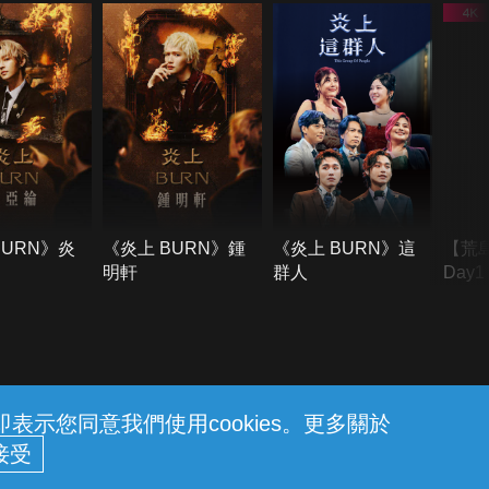
BURN》炎
《炎上 BURN》鍾
《炎上 BURN》這
【荒
明軒
群人
Day
難所
不了
示您同意我們使用cookies。更多關於