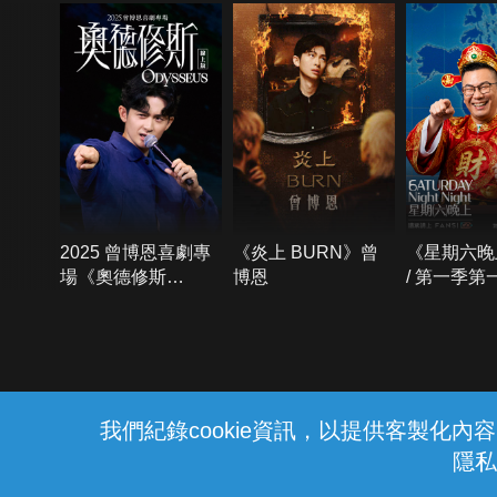
2025 曾博恩喜劇專
《炎上 BURN》曾
《星期六晚
場《奧德修斯
博恩
/ 第一季第
Odysseus》
{{notifyMsg}}
我們紀錄cookie資訊，以提供客製化
隱私