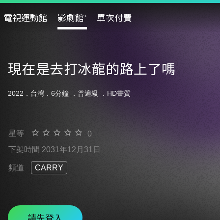
電視運動館
影劇館⁺
單次付費
現在是去打冰龍的路上了嗎
2022．台灣．6分鐘 ．
普遍級
．HD畫質
星等
0
下架時間 2031年12月31日
頻道
CARRY
請先登入