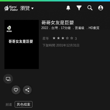
Hami Video
瀏覽
哥哥女友是巨嬰
2022．台灣．17分鐘 ．
普遍級
．HD畫質
3
星等
下架時間 2031年12月31日
異色檔案
頻道