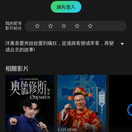
請先登入
我的星等
影片給分
洋蔥喜愛夾娃娃愛到瘋狂，從過路客變成常客，再變
成台主的故事!
相關影片