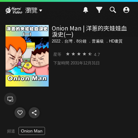
Hami Video
瀏覽
Onion Man | 洋蔥的夾娃娃血
淚史(一)
2022．台灣．8分鐘 ．
普遍級
．HD畫質
4.7
星等
下架時間 2031年12月31日
Onion Man
頻道