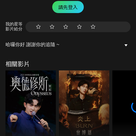
請先登入
我的星等
影片給分
哈囉你好 謝謝你的追隨 ~
相關影片