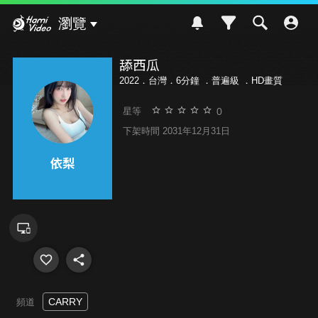
Hami Video
瀏覽
舔西瓜
2022．台灣．6分鐘 ．
普遍級
．HD畫質
0
星等
下架時間 2031年12月31日
CARRY
頻道