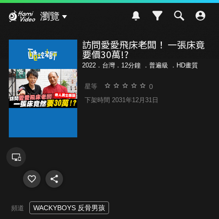
Hami Video
瀏覽
訪問愛愛飛床老闆！ 一張床竟
要價30萬!?
2022．台灣．12分鐘 ．
普遍級
．HD畫質
0
星等
下架時間 2031年12月31日
WACKYBOYS 反骨男孩
頻道