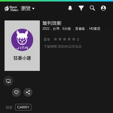
Hami Video
瀏覽
玻列琉斯
2022．台灣．6分鐘 ．
普遍級
．HD畫質
0
星等
下架時間 2031年12月31日
CARRY
頻道