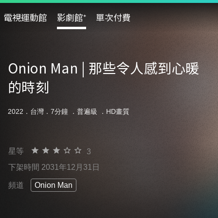
電視運動館
影劇館⁺
單次付費
Onion Man | 那些令人感到心暖
的時刻
2022．台灣．7分鐘 ．
普遍級
．HD畫質
星等
3
下架時間 2031年12月31日
頻道
Onion Man