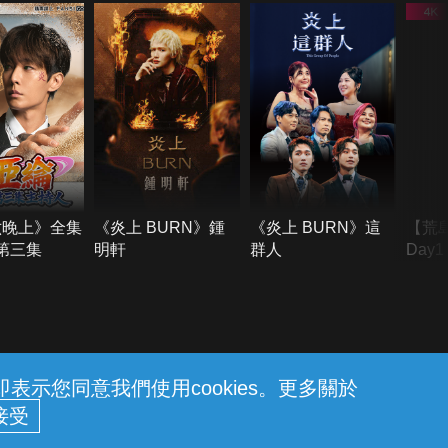
六晚上》全集
《炎上 BURN》鍾
《炎上 BURN》這
【荒
季第三集
明軒
群人
Day
難所
不了
示您同意我們使用cookies。更多關於