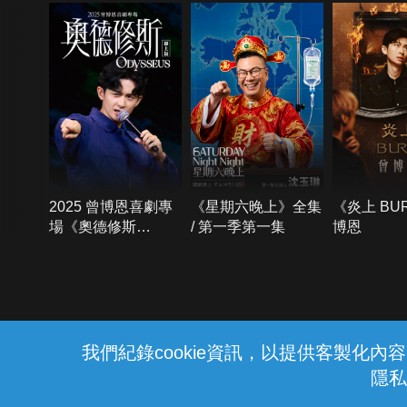
2025 曾博恩喜劇專
《星期六晚上》全集
《炎上 BU
場《奧德修斯
/ 第一季第一集
博恩
Odysseus》
{{notifyMsg}}
我們紀錄cookie資訊，以提供客製化
隱私