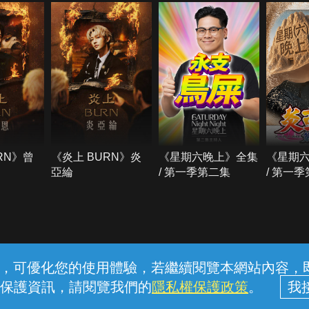
RN》曾
《炎上 BURN》炎
《星期六晚上》全集
《星期
亞綸
/ 第一季第二集
/ 第一
常見問題
線上客服
服務條款
隱私權保護
內容，可優化您的使用體驗，若繼續閱覽本網站內容，即表
保護資訊，請閱覽我們的
隱私權保護政策
。
中華電信股份有限公司個人家庭分公司 (統一編號：96979949) © 2026