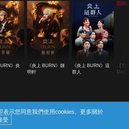
BURN》炎
《炎上 BURN》鍾
《炎上 BURN》這
【荒
明軒
群人
Day
難所
不了
示您同意我們使用cookies。更多關於