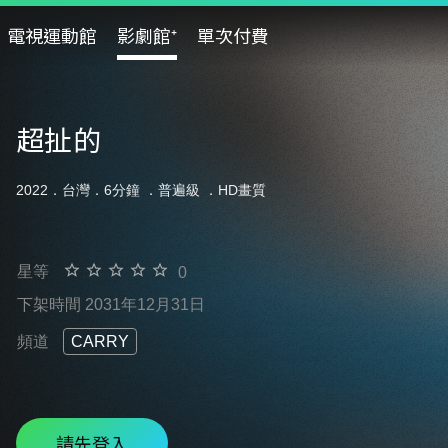
電視運動館
影劇館⁺
單次付費
超扯的
2022．台灣．6分鐘 ．
普遍級
．HD畫質
星等
0
下架時間 2031年12月31日
頻道
CARRY
請先登入