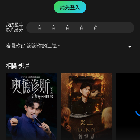
請先登入
我的星等
影片給分
哈囉你好 謝謝你的追隨 ~
相關影片