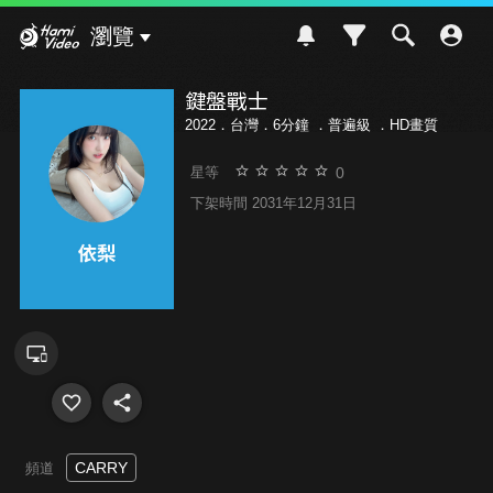
Hami Video
瀏覽
鍵盤戰士
2022．台灣．6分鐘 ．
普遍級
．HD畫質
0
星等
下架時間 2031年12月31日
CARRY
頻道