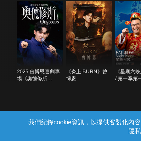
2025 曾博恩喜劇專
《炎上 BURN》曾
《星期六晚
場《奧德修斯
博恩
/ 第一季第
Odysseus》
{{notifyMsg}}
我們紀錄cookie資訊，以提供客製化
隱私
水域安全宣導
勿至不明或標示禁止之水域