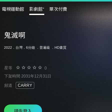
電視運動館
影劇館⁺
單次付費
鬼滅啊
2022．台灣．6分鐘 ．
普遍級
．HD畫質
星等
0
下架時間 2031年12月31日
頻道
CARRY
請先登入