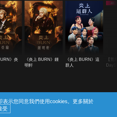
BURN》炎
《炎上 BURN》鍾
《炎上 BURN》這
【荒
明軒
群人
Day
難所
不了
示您同意我們使用cookies。更多關於
請趕快上岸。內政部消防署關心您