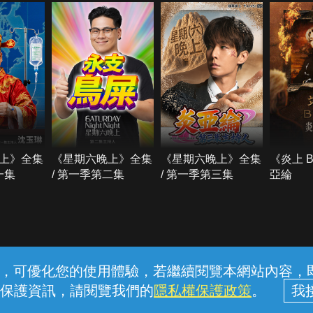
上》全集
《星期六晚上》全集
《星期六晚上》全集
《炎上 
一集
/ 第一季第二集
/ 第一季第三集
亞綸
常見問題
線上客服
服務條款
隱私權保護
內容，可優化您的使用體驗，若繼續閱覽本網站內容，即表
保護資訊，請閱覽我們的
隱私權保護政策
。
中華電信股份有限公司個人家庭分公司 (統一編號：96979949) © 2026
戲水， 遇雷雨、閃電、地震或山區烏雲密布時， 