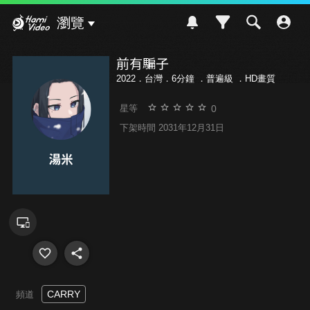
Hami Video
瀏覽
前有騙子
2022．台灣．6分鐘 ．
普遍級
．HD畫質
0
星等
下架時間 2031年12月31日
CARRY
頻道