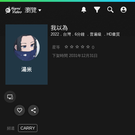
Hami Video
瀏覽
我以為
2022．台灣．6分鐘 ．
普遍級
．HD畫質
0
星等
下架時間 2031年12月31日
CARRY
頻道