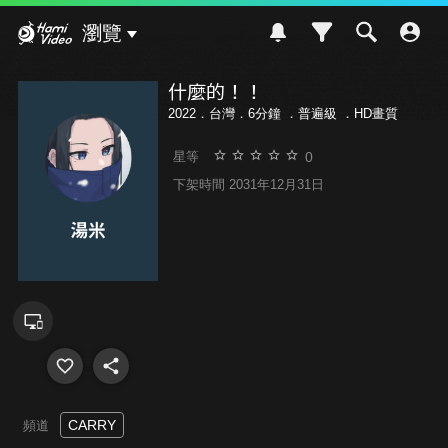
Hami Video
瀏覽
什麼的！！
2022．台灣．6分鐘 ．
普遍級
．HD畫質
0
星等
下架時間 2031年12月31日
CARRY
頻道