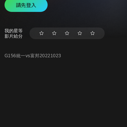
請先登入
我的星等
影片給分
G156統一vs富邦20221023