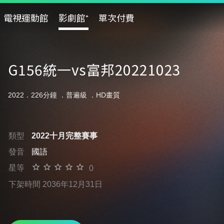
電視運動館
影劇館⁺
單次付費
G156統一vs富邦20221023
2022．226分鐘 ．
普遍級
．HD畫質
類型
2022十月完整賽事
發音
國語
星等
0
下架時間 2036年12月31日