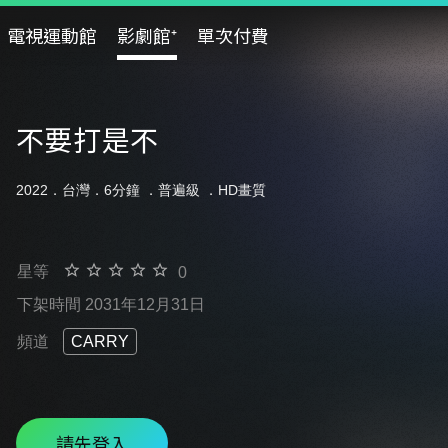
電視運動館
影劇館⁺
單次付費
不要打是不
2022．台灣．6分鐘 ．
普遍級
．HD畫質
星等
0
下架時間 2031年12月31日
頻道
CARRY
請先登入