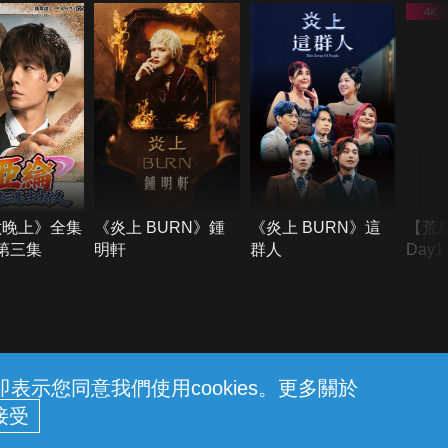
六晚上》全集
《炎上 BURN》鍾
《炎上 BURN》這
【荒
季第三集
明軒
群人
Day
難所
不了
示您同意我們使用cookies。更多關於