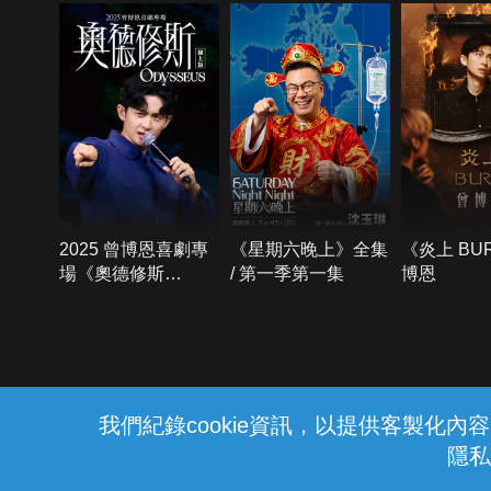
2025 曾博恩喜劇專
《星期六晚上》全集
《炎上 BU
場《奧德修斯
/ 第一季第一集
博恩
Odysseus》
{{notifyMsg}}
我們紀錄cookie資訊，以提供客製化
隱私