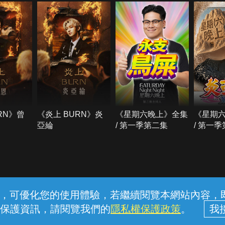
RN》曾
《炎上 BURN》炎
《星期六晚上》全集
《星期
亞綸
/ 第一季第二集
/ 第一
常見問題
線上客服
服務條款
隱私權保護
內容，可優化您的使用體驗，若繼續閱覽本網站內容，即表
保護資訊，請閱覽我們的
隱私權保護政策
。
中華電信股份有限公司個人家庭分公司 (統一編號：96979949) © 2026