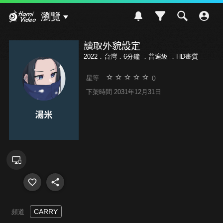
Hami Video
瀏覽
讀取外貌設定
2022．台灣．6分鐘 ．
普遍級
．HD畫質
0
星等
下架時間 2031年12月31日
CARRY
頻道