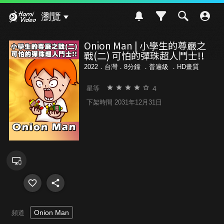
Hami Video
瀏覽
Onion Man | 小學生的尊嚴之
戰(二) 可怕的彈珠超人鬥士!!
2022．台灣．8分鐘 ．
普遍級
．HD畫質
4
星等
下架時間 2031年12月31日
Onion Man
頻道