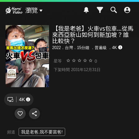
Hami Video
瀏覽
【我是老爸】火車vs包車...從馬
來西亞新山如何到新加坡？誰
比較快？
2022．台灣．15分鐘 ．
普遍級
．4K
0
星等
下架時間 2031年12月31日
我是老爸,我不要當爸!
頻道