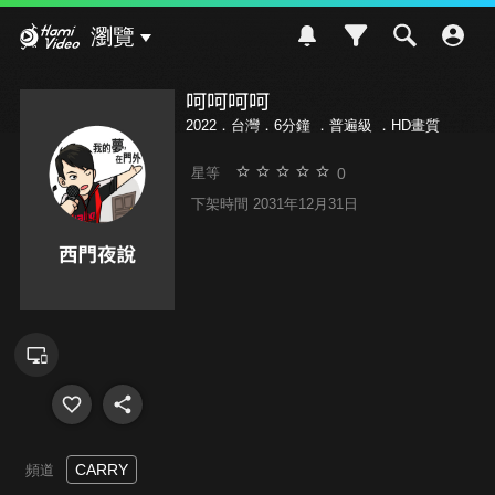
Hami Video
瀏覽
呵呵呵呵
2022．台灣．6分鐘 ．
普遍級
．HD畫質
0
星等
下架時間 2031年12月31日
CARRY
頻道