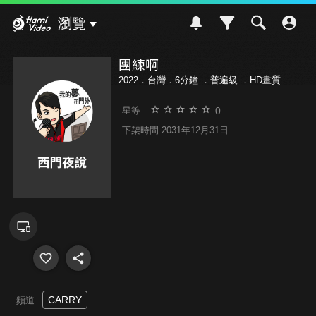
Hami Video
瀏覽
團練啊
2022．台灣．6分鐘 ．
普遍級
．HD畫質
0
星等
下架時間 2031年12月31日
CARRY
頻道