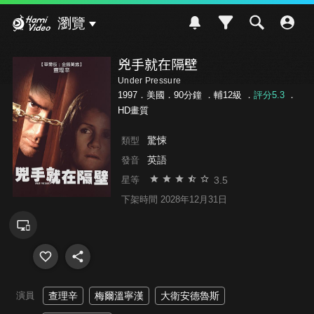
Hami Video
瀏覽
兇手就在隔壁
Under Pressure
1997．美國．90分鐘 ．
輔12級
．
評分5.3
．
HD畫質
驚悚
類型
英語
發音
3.5
星等
下架時間 2028年12月31日
演員
查理辛
梅爾溫寧漢
大衛安德魯斯