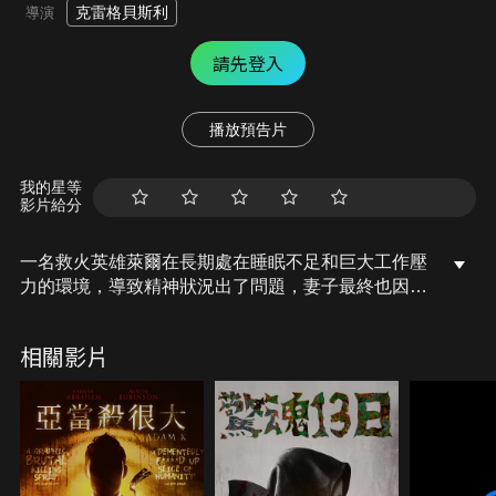
克雷格貝斯利
導演
請先登入
播放預告片
我的星等
影片給分
一名救火英雄萊爾在長期處在睡眠不足和巨大工作壓
力的環境，導致精神狀況出了問題，妻子最終也因無
法忍受而離開了他。失去老婆照料生活的萊爾精神狀
態每況愈下，再加上頑皮的鄰居小孩每天鬧得他日不
相關影片
安眠，他決定用滅火的專業知識來惡整那些小朋友，
沒想到竟鬧出了人命！儘管如此，外界並無人懷疑這
位打火英雄正是造成這起悲劇的兇手，直到某些線索
被人發現……。