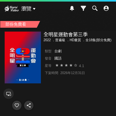
Hami Video
瀏覽
部份免費看
全明星運動會第三季
2022 ．
普遍級
．HD畫質 ．全18集(部分免費)
台劇
類型
國語
發音
4.1
星等
下架時間
2026年12月31日