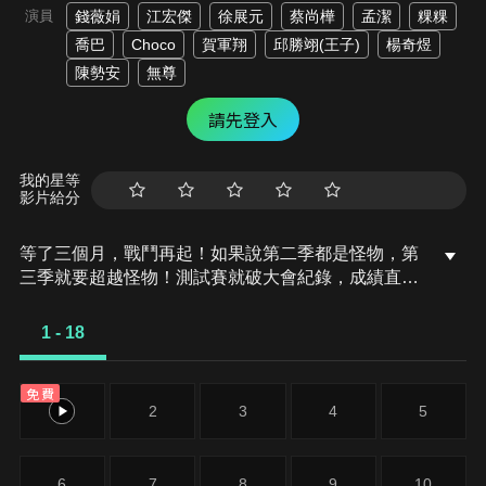
演員
錢薇娟
江宏傑
徐展元
蔡尚樺
孟潔
粿粿
喬巴
Choco
賀軍翔
邱勝翊(王子)
楊奇煜
陳勢安
無尊
請先登入
我的星等
影片給分
等了三個月，戰鬥再起！如果說第二季都是怪物，第
三季就要超越怪物！測試賽就破大會紀錄，成績直逼
MVP曹佑寧！眾星雲集，沒想到他們這麼強！
1 - 18
免費
1
2
3
4
5
6
7
8
9
10