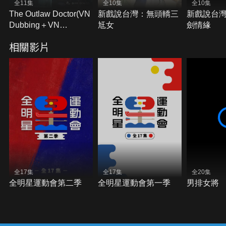
全11集
全10集
全10集
The Outlaw Doctor(VN
新戲說台灣：無頭轎三
新戲說台
Dubbing＋VN
尪女
劍情緣
Subtitles)
相關影片
全17集
全17集
全20集
全明星運動會第二季
全明星運動會第一季
男排女將