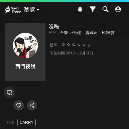
Hami Video
瀏覽
沒啦
2022．台灣．6分鐘 ．
普遍級
．HD畫質
0
星等
下架時間 2031年12月31日
CARRY
頻道