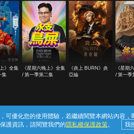
上》全集
《星期六晚上》全集
《炎上 BURN》炎
《星期
一集
/ 第一季第二集
亞綸
/ 第一
常見問題
線上客服
服務條款
隱私權保護
內容，可優化您的使用體驗，若繼續閱覽本網站內容，即表
保護資訊，請閱覽我們的
隱私權保護政策
。
中華電信股份有限公司個人家庭分公司 (統一編號：96979949) © 2026