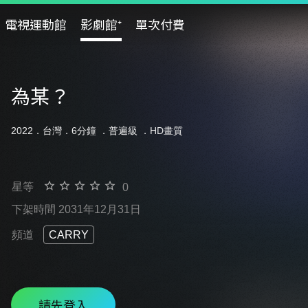
電視運動館
影劇館⁺
單次付費
為某？
2022．台灣．6分鐘 ．
普遍級
．HD畫質
星等
0
下架時間 2031年12月31日
頻道
CARRY
請先登入