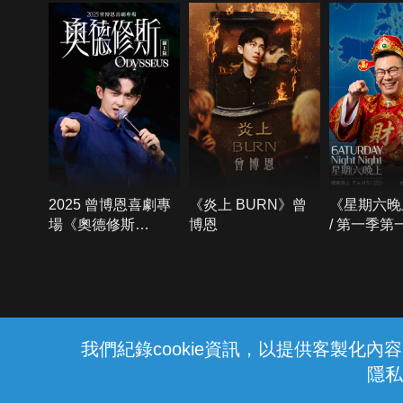
2025 曾博恩喜劇專
《炎上 BURN》曾
《星期六晚
場《奧德修斯
博恩
/ 第一季第
Odysseus》
{{notifyMsg}}
我們紀錄cookie資訊，以提供客製化
隱私