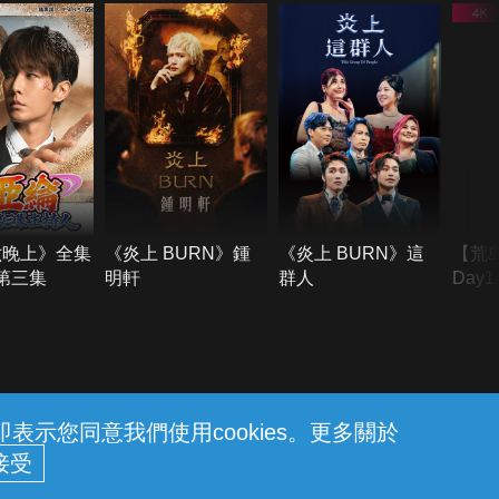
六晚上》全集
《炎上 BURN》鍾
《炎上 BURN》這
【荒
季第三集
明軒
群人
Day
難所
不了
示您同意我們使用cookies。更多關於