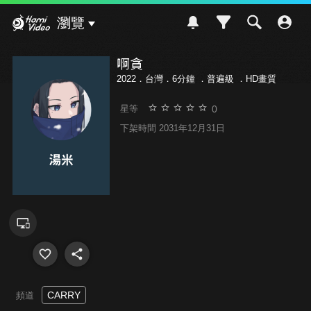
Hami Video
瀏覽
啊貪
2022．台灣．6分鐘 ．
普遍級
．HD畫質
0
星等
下架時間 2031年12月31日
CARRY
頻道