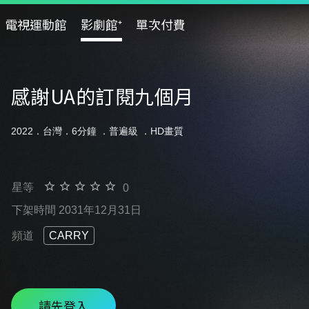
電視運動館
影劇館⁺
單次付費
感謝UA的訂閱九個月
2022．台灣．6分鐘 ．
普遍級
．HD畫質
星等
0
下架時間 2031年12月31日
頻道
CARRY
請先登入