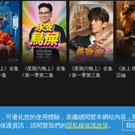
上》全集
《星期六晚上》全集
《星期六晚上》全集
《炎上 
一集
/ 第一季第二集
/ 第一季第三集
亞綸
常見問題
線上客服
服務條款
隱私權保護
內容，可優化您的使用體驗，若繼續閱覽本網站內容，即表
保護資訊，請閱覽我們的
隱私權保護政策
。
中華電信股份有限公司個人家庭分公司 (統一編號：96979949) © 2026