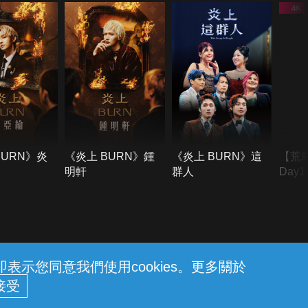
BURN》炎
《炎上 BURN》鍾
《炎上 BURN》這
【荒
明軒
群人
Day
難所
不了
示您同意我們使用cookies。更多關於