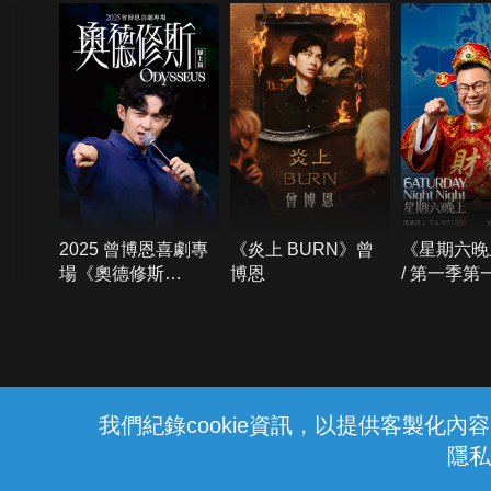
2025 曾博恩喜劇專
《炎上 BURN》曾
《星期六晚
場《奧德修斯
博恩
/ 第一季第
Odysseus》
{{notifyMsg}}
我們紀錄cookie資訊，以提供客製化
隱私