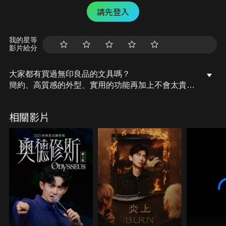
請先登入
我的星等
影片給分
大家都有買過無印良品的文具嗎？
簡約、高質感的外型、實用的功能再加上不會太貴的
價格
一直都是大家買文具的首選之一
相關影片
但身為無印文具新手的我，只有買過筆記本
這次入手了好幾種的無印文具要來開箱！！
我究竟會從此愛上無印文具呢？
還是會對無印文具失去興趣呢？
看影片和我一起開箱吧～～～