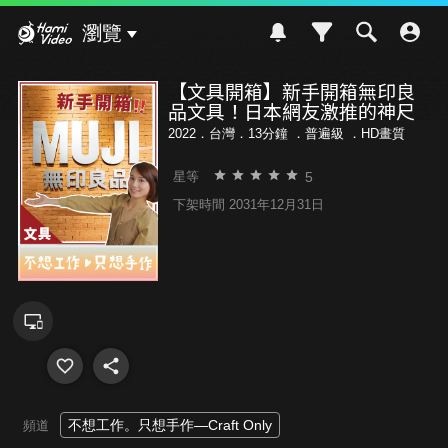
Hami Video
瀏覽
【文具開箱】新手開箱無印良
品文具！日本網友激推的神尺
2022．台灣．13分鐘 ．
普遍級
．HD畫質
5
星等
下架時間 2031年12月31日
不想工作。只想手作—Craft Only
頻道