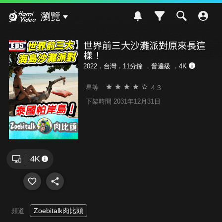
Hami Video
瀏覽
世界前三大沙灘派對原來長這
樣！
2022．台灣．11分鐘 ．
普遍級
．4K
4.3
星等
下架時間 2031年12月31日
Zoebitalk肉比頭
頻道