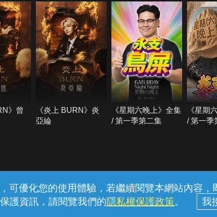
RN》曾
《炎上 BURN》炎
《星期六晚上》全集
《星期
亞綸
/ 第一季第二集
/ 第一
常見問題
線上客服
服務條款
隱私權保護
內容，可優化您的使用體驗，若繼續閱覽本網站內容，即表
保護資訊，請閱覽我們的
隱私權保護政策
。
中華電信股份有限公司個人家庭分公司 (統一編號：96979949) © 2026