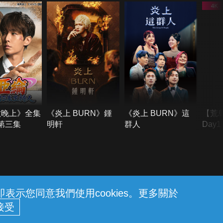
六晚上》全集
《炎上 BURN》鍾
《炎上 BURN》這
【荒
季第三集
明軒
群人
Day
難所
不了
示您同意我們使用cookies。更多關於