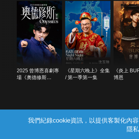
2025 曾博恩喜劇專
《星期六晚上》全集
《炎上 BU
場《奧德修斯
/ 第一季第一集
博恩
Odysseus》
{{notifyMsg}}
我們紀錄cookie資訊，以提供客製化
隱私