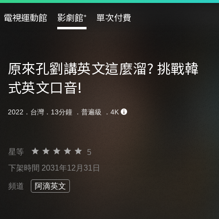
電視運動館
影劇館⁺
單次付費
原來孔劉講英文這麼溜? 挑戰韓
式英文口音!
2022．台灣．13分鐘 ．
普遍級
．4K
星等
5
下架時間 2031年12月31日
頻道
阿滴英文