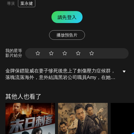
葉永健
導演
請先登入
播放預告片
我的星等
影片給分
金牌保鏢龍威在妻子慘死後患上了創傷壓力症候群，
落魄流落海外，意外結識黑岩公司職員Amy，在她邀
請下加入了新產品武裝機甲的測試，不料中途遭遇神
秘武裝人員入侵，一場殊死大戰就此拉開……。
其他人也看了