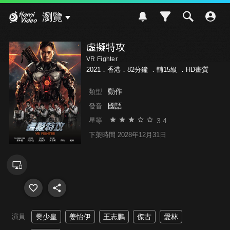
Hami Video
瀏覽
虛擬特攻
VR Fighter
2021．香港．82分鐘 ．
輔15級
．HD畫質
動作
類型
國語
發音
3.4
星等
下架時間 2028年12月31日
演員
樊少皇
姜怡伊
王志鵬
傑古
愛林