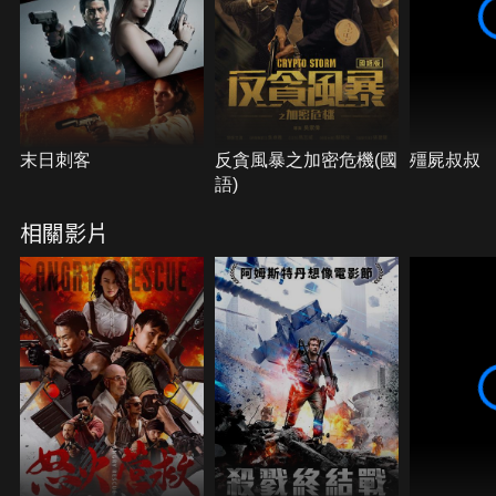
末日刺客
反貪風暴之加密危機(國
殭屍叔叔
語)
相關影片