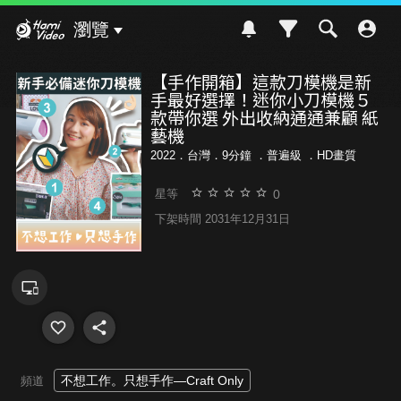
Hami Video
瀏覽
【手作開箱】這款刀模機是新
手最好選擇！迷你小刀模機５
款帶你選 外出收納通通兼顧 紙
藝機
2022．台灣．9分鐘 ．
普遍級
．HD畫質
0
星等
下架時間 2031年12月31日
不想工作。只想手作—Craft Only
頻道